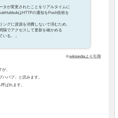
ータが変更されたことをリアルタイムに
bHubbubはHTTPの通知をPush技術を
リングに資源を消費しないで済むため、
間隔でアクセスして更新を確かめる
ている。」
※
wikipediaより引用
ですが、
ブハバブ」と読みます。
も呼ばれます。