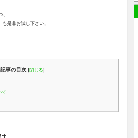
つ、
ub」も是非お試し下さい。
。
の記事の目次
[
閉じる
]
いて
とは