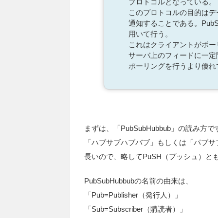
プロトコルとなっている。
このプロトコルの目的はデ
通知することである。PubSu
用いて行う。
これはクライアントがポー
サーバ上のフィードに一定
ポーリングを行うより優れ
まずは、「PubSubHubbub」の読み方
「ハブサブハブバブ」もしくは「パブサ
長いので、略してPuSH（プッシュ）と
PubSubHubbubの名前の由来は、
「Pub=Publisher（発行人）」
「Sub=Subscriber（購読者）」