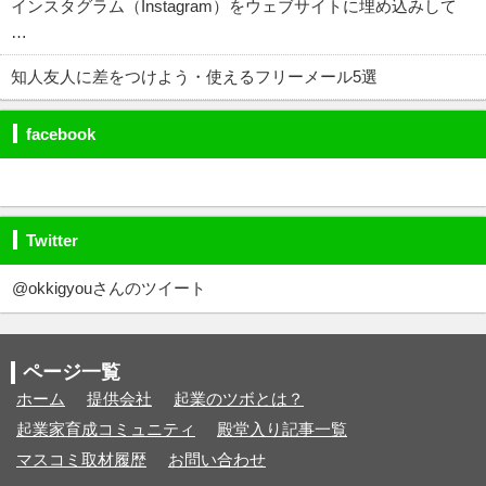
インスタグラム（Instagram）をウェブサイトに埋め込みして
…
知人友人に差をつけよう・使えるフリーメール5選
facebook
Twitter
@okkigyouさんのツイート
ページ一覧
ホーム
提供会社
起業のツボとは？
起業家育成コミュニティ
殿堂入り記事一覧
マスコミ取材履歴
お問い合わせ