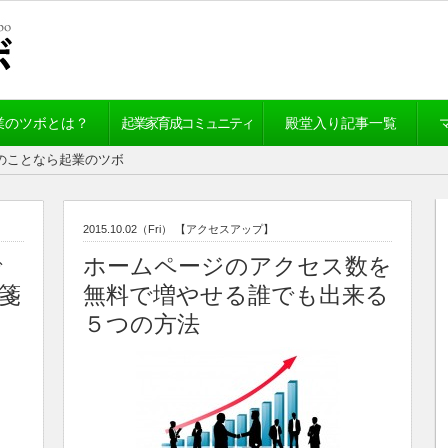
業のツボとは？
起業家育成コミュニティ
殿堂入り記事一覧
業のことなら起業のツボ
2015.10.02（Fri）
【アクセスアップ】
で
ホームページのアクセス数を
箋
無料で増やせる誰でも出来る
５つの方法