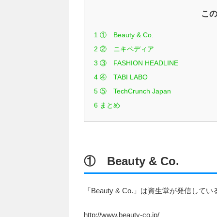
こ
1
① Beauty & Co.
2
② ニキペディア
3
③ FASHION HEADLINE
4
④ TABI LABO
5
⑤ TechCrunch Japan
6
まとめ
① Beauty & Co.
「Beauty & Co.」は資生堂が発信
http://www.beauty-co.jp/