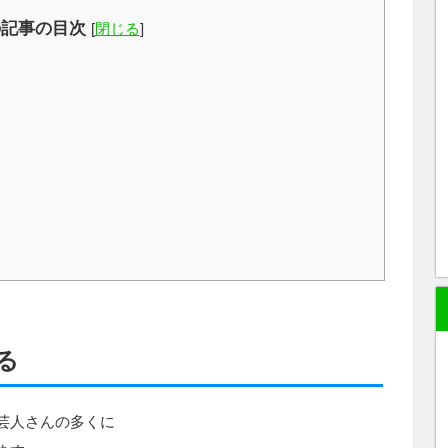
の記事の目次
[
閉じる
]
る
芸人さんの多くに