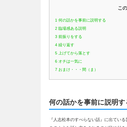
こ
1
何の話かを事前に説明する
2
臨場感ある説明
3
前振りをする
4
繰り返す
5
上げてから落とす
6
オチは一気に
7
おまけ・・・間（ま）
何の話かを事前に説明す
『人志松本のすべらない話』に出ている