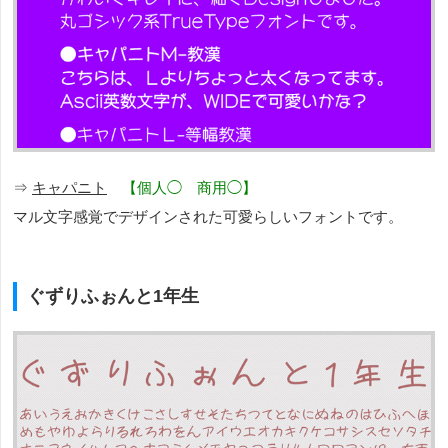
⇒
キャパニト
【個人◯ 商用◯】
マル文字感覚でデザインされた可愛らしいフォントです。
ぐずりふぉんと1年生