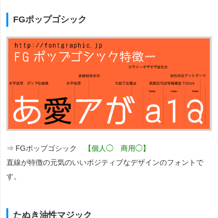
FGポップゴシック
⇒ FGポップゴシック
【個人◯ 商用◯】
直線が特徴の元気のいいポジティブなデザインのフォントで
す。
たぬき油性マジック