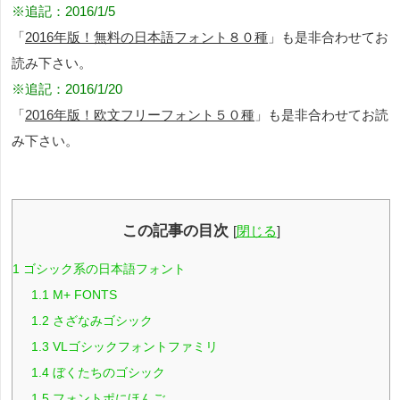
※追記：2016/1/5
「
2016年版！無料の日本語フォント８０種
」も是非合わせてお
読み下さい。
※追記：2016/1/20
「
2016年版！欧文フリーフォント５０種
」も是非合わせてお読
み下さい。
この記事の目次
[
閉じる
]
1
ゴシック系の日本語フォント
1.1
M+ FONTS
1.2
さざなみゴシック
1.3
VLゴシックフォントファミリ
1.4
ぼくたちのゴシック
1.5
フォントポにほんご