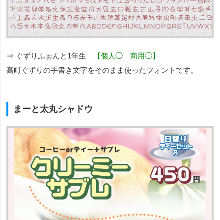
⇒ ぐずりふぉんと1年生
【個人◯ 商用◯】
高町ぐずりの手書き文字をそのまま使ったフォントです。
まーと太丸シャドウ