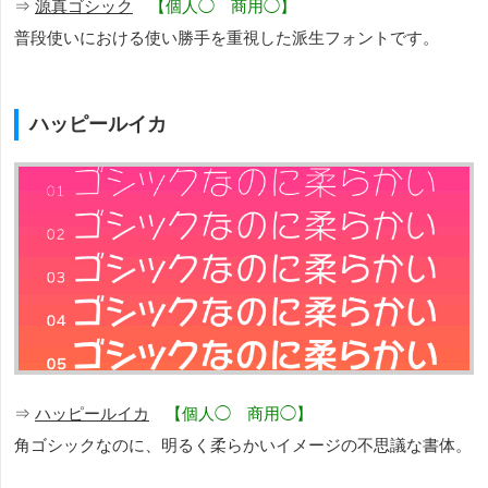
⇒
源真ゴシック
【個人◯ 商用◯】
普段使いにおける使い勝手を重視した派生フォントです。
ハッピールイカ
⇒
ハッピールイカ
【個人◯ 商用◯】
角ゴシックなのに、明るく柔らかいイメージの不思議な書体。