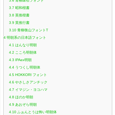
3.6
青柳疎石フォント
3.7
昭和楷書
3.8
英推楷書
3.9
英推行書
3.10
青柳衡山フォントT
4
明朝系の日本語フォント
4.1
はんなり明朝
4.2
こころ明朝体
4.3
IPAex明朝
4.4
うつくし明朝体
4.5
HOKKORI フォント
4.6
やさしさアンチック
4.7
イマジン・ヨコハマ
4.8
ほのか明朝
4.9
あおぞら明朝
4.10
ふぉんとうは怖い明朝体